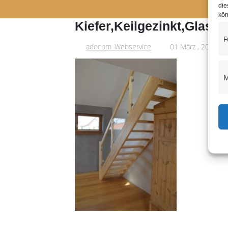
die
kön
Kiefer,Keilgezinkt,Glasge
F
adocom_Webservice
01 März , 2019
M