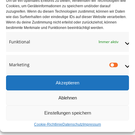
Um dir ein optimales Erlebnis zu bieten, verwenden wir Technologien wie
Bolzentreppe aus
Cookies, um Geräteinformationen zu speichern und/oder darauf
keilgezinkter Akazie-01
zuzugreifen. Wenn du diesen Technologien zustimmst, können wir Daten
wie das Surfverhalten oder eindeutige IDs auf dieser Website verarbeiten.
Wenn du deine Zustimmung nicht erteilst oder zurückziehst, können
adocom_Webservice
23 Aug. , 2017
bestimmte Merkmale und Funktionen beeinträchtigt werden.
Funktional
Immer aktiv
Marketing
Market
Akzeptieren
Ablehnen
Einstellungen speichern
Cookie-Richtlinie
Datenschutz
Impressum