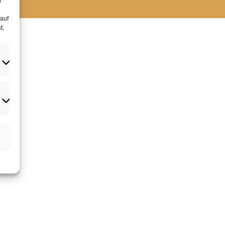
m
 auf
t,
rketing