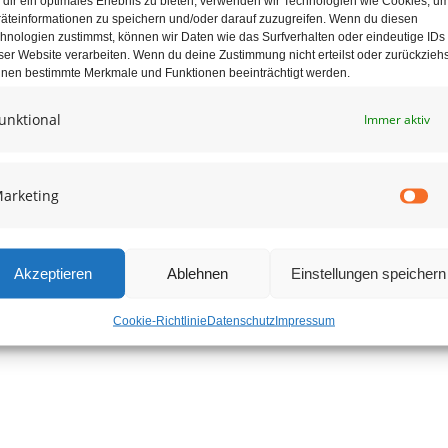
dir ein optimales Erlebnis zu bieten, verwenden wir Technologien wie Cookies, u
äteinformationen zu speichern und/oder darauf zuzugreifen. Wenn du diesen
hnologien zustimmst, können wir Daten wie das Surfverhalten oder eindeutige IDs
tschgummi
ser Website verarbeiten. Wenn du deine Zustimmung nicht erteilst oder zurückziehs
nen bestimmte Merkmale und Funktionen beeinträchtigt werden.
unktional
Immer aktiv
arketing
Ma
Akzeptieren
Ablehnen
Einstellungen speichern
Cookie-Richtlinie
Datenschutz
Impressum