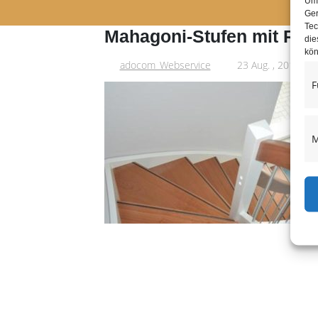
Um 
Ger
Tec
Mahagoni-Stufen mit Ru
die
kön
adocom_Webservice
23 Aug. , 2017
F
M