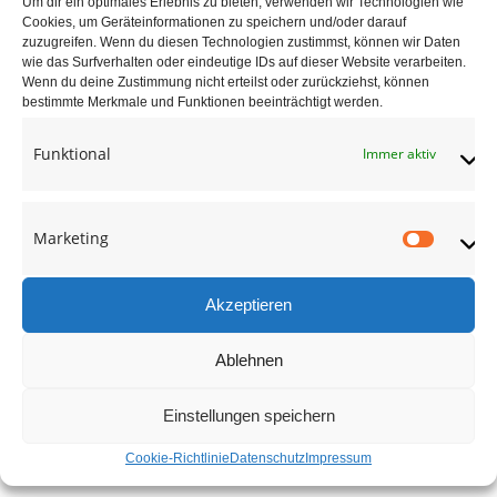
Um dir ein optimales Erlebnis zu bieten, verwenden wir Technologien wie
gerade Treppe mit
Cookies, um Geräteinformationen zu speichern und/oder darauf
Eichenstufen
zuzugreifen. Wenn du diesen Technologien zustimmst, können wir Daten
wie das Surfverhalten oder eindeutige IDs auf dieser Website verarbeiten.
Wenn du deine Zustimmung nicht erteilst oder zurückziehst, können
adocom_Webservice
24 Aug. , 2017
bestimmte Merkmale und Funktionen beeinträchtigt werden.
Funktional
Immer aktiv
Marketing
Market
Akzeptieren
Ablehnen
Einstellungen speichern
Cookie-Richtlinie
Datenschutz
Impressum