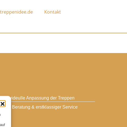
treppenidee.de
Kontakt
individeulle Anpassung der Treppen
gute Beratung & erstklassiger Service
m
 auf