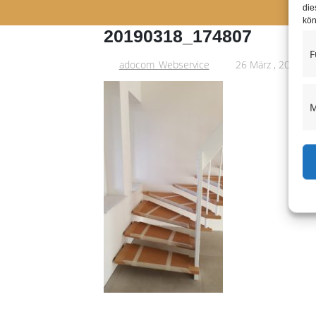
die
kön
20190318_174807
F
adocom_Webservice
26 März , 2019
M