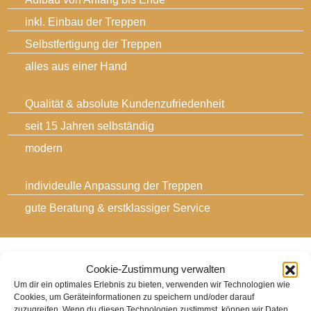
inkl. Einbau der Treppen
Selbstfertigung der Treppen
alles aus einer Hand
Qualität & absolute Kundenzufriedenheit
seit 15 Jahren selbständig
modern
individeulle Anpassung der Treppen
gute Beratung & erstklassiger Service
Cookie-Zustimmung verwalten
Spartreppe aus Buche
Um dir ein optimales Erlebnis zu bieten, verwenden wir Technologien wie
Cookies, um Geräteinformationen zu speichern und/oder darauf
adocom_Webservice
28 Aug. , 2017
zuzugreifen. Wenn du diesen Technologien zustimmst, können wir Daten