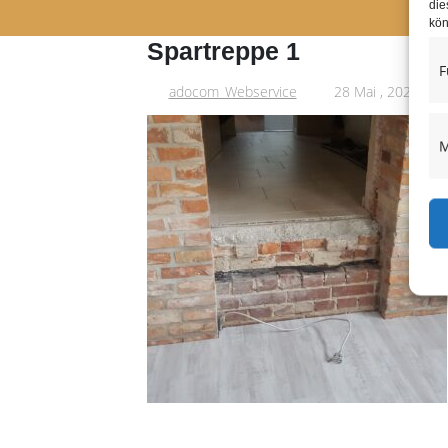
die
kön
Spartreppe 1
F
adocom_Webservice
28 Mai , 2025
M