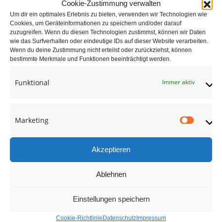
gute Beratung & erstklassiger Service
Cookie-Zustimmung verwalten
Um dir ein optimales Erlebnis zu bieten, verwenden wir Technologien wie
Cookies, um Geräteinformationen zu speichern und/oder darauf
zuzugreifen. Wenn du diesen Technologien zustimmst, können wir Daten
wie das Surfverhalten oder eindeutige IDs auf dieser Website verarbeiten.
Wenn du deine Zustimmung nicht erteilst oder zurückziehst, können
Wangentreppe in weiß, mit
bestimmte Merkmale und Funktionen beeinträchtigt werden.
Eichenstufen und einem
Geländer aus Edelstahl
Funktional
Immer aktiv
adocom_Webservice
29 Aug. , 2017
Marketing
Market
Akzeptieren
Ablehnen
Einstellungen speichern
Cookie-Richtlinie
Datenschutz
Impressum