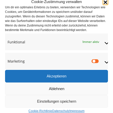
gute Beratung & erstklassiger Service
Cookie-Zustimmung verwalten
Um dir ein optimales Erlebnis zu bieten, verwenden wir Technologien wie
Cookies, um Geräteinformationen zu speichern und/oder darauf
zuzugreifen. Wenn du diesen Technologien zustimmst, können wir Daten
wie das Surfverhalten oder eindeutige IDs auf dieser Website verarbeiten.
Wenn du deine Zustimmung nicht erteilst oder zurückziehst, können
Holztreppen mit
bestimmte Merkmale und Funktionen beeinträchtigt werden.
Geländerteilen aus
hochwertigem Edelstahl.
Funktional
Immer aktiv
adocom_Webservice
29 Aug. , 2017
Marketing
Market
Akzeptieren
Ablehnen
Einstellungen speichern
Cookie-Richtlinie
Datenschutz
Impressum