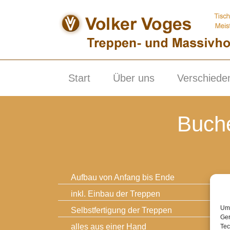
Skip
to
content
Start
Über uns
Verschiede
Buche
Aufbau von Anfang bis Ende
inkl. Einbau der Treppen
Um 
Selbstfertigung der Treppen
Ger
alles aus einer Hand
Tec