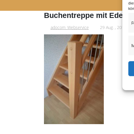
die
kön
Buchentreppe mit Edelst
F
adocom_Webservice
29 Aug. , 2017
M