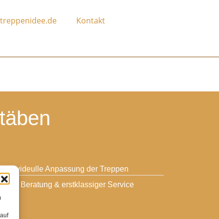
treppenidee.de
Kontakt
Stäben
individeulle Anpassung der Treppen
gute Beratung & erstklassiger Service
m
 auf