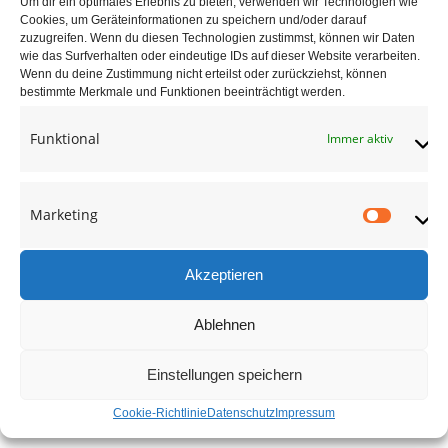
Um dir ein optimales Erlebnis zu bieten, verwenden wir Technologien wie
Buchentreppe mit
Cookies, um Geräteinformationen zu speichern und/oder darauf
gedrechselten Stäben
zuzugreifen. Wenn du diesen Technologien zustimmst, können wir Daten
wie das Surfverhalten oder eindeutige IDs auf dieser Website verarbeiten.
Wenn du deine Zustimmung nicht erteilst oder zurückziehst, können
adocom_Webservice
29 Aug. , 2017
bestimmte Merkmale und Funktionen beeinträchtigt werden.
Funktional
Immer aktiv
Marketing
Market
Akzeptieren
Ablehnen
Einstellungen speichern
Cookie-Richtlinie
Datenschutz
Impressum