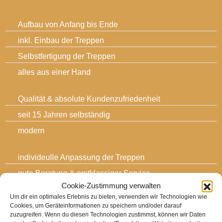
Aufbau von Anfang bis Ende
inkl. Einbau der Treppen
Selbstfertigung der Treppen
alles aus einer Hand
Qualität & absolute Kundenzufriedenheit
seit 15 Jahren selbständig
modern
individeulle Anpassung der Treppen
gute Beratung & erstklassiger Service
Cookie-Zustimmung verwalten
Um dir ein optimales Erlebnis zu bieten, verwenden wir Technologien wie
Cookies, um Geräteinformationen zu speichern und/oder darauf
zuzugreifen. Wenn du diesen Technologien zustimmst, können wir Daten