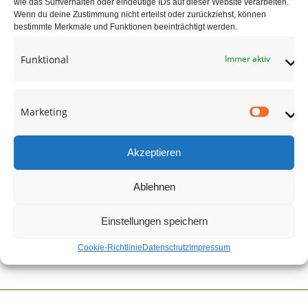
Außentreppe Eichenholz
wie das Surfverhalten oder eindeutige IDs auf dieser Website verarbeiten.
Wenn du deine Zustimmung nicht erteilst oder zurückziehst, können
bestimmte Merkmale und Funktionen beeinträchtigt werden.
adocom_Webservice
28 Aug. , 2017
Funktional
Immer aktiv
Marketing
Market
Akzeptieren
Ablehnen
Einstellungen speichern
Cookie-Richtlinie
Datenschutz
Impressum