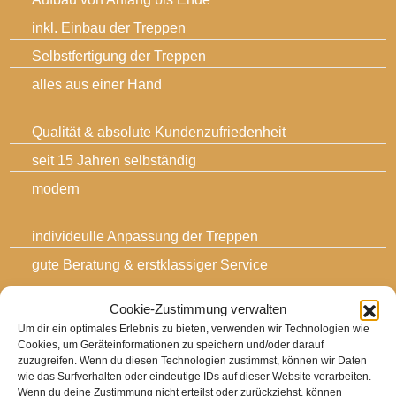
inkl. Einbau der Treppen
Selbstfertigung der Treppen
alles aus einer Hand
Qualität & absolute Kundenzufriedenheit
seit 15 Jahren selbständig
modern
individeulle Anpassung der Treppen
gute Beratung & erstklassiger Service
Cookie-Zustimmung verwalten
Um dir ein optimales Erlebnis zu bieten, verwenden wir Technologien wie
Cookies, um Geräteinformationen zu speichern und/oder darauf
Außentreppe aus Eiche
zuzugreifen. Wenn du diesen Technologien zustimmst, können wir Daten
wie das Surfverhalten oder eindeutige IDs auf dieser Website verarbeiten.
Wenn du deine Zustimmung nicht erteilst oder zurückziehst, können
adocom_Webservice
28 Aug. , 2017